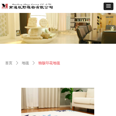
首页
ꄲ
地毯
ꄲ
独版印花地毯