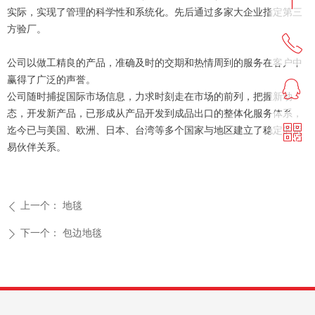
ꁸ
实际，实现了管理的科学性和系统化。先后通过多家大企业指定第三
方验厂。
ꂅ
回到顶部
公司以做工精良的产品，准确及时的交期和热情周到的服务在客户中
赢得了广泛的声誉。
ꁗ
0513-86556666
公司随时捕捉国际市场信息，力求时刻走在市场的前列，把握新动
态，开发新产品，已形成从产品开发到成品出口的整体化服务体系，
ꀥ
迄今已与美国、欧洲、日本、台湾等多个国家与地区建立了稳定的贸
QQ客服
易伙伴关系。
微信二维码
上一个：
地毯
ꄴ
下一个：
包边地毯
ꄲ