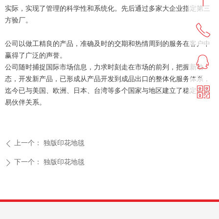
ꁸ
实际，实现了管理的科学性和系统化。先后通过多家大企业指定第三
方验厂。
ꂅ
回到顶部
公司以做工精良的产品，准确及时的交期和热情周到的服务在客户中
赢得了广泛的声誉。
ꁗ
0513-86556666
公司随时捕捉国际市场信息，力求时刻走在市场的前列，把握新动
态，开发新产品，已形成从产品开发到成品出口的整体化服务体系，
ꀥ
迄今已与美国、欧洲、日本、台湾等多个国家与地区建立了稳定的贸
QQ客服
易伙伴关系。
微信二维码
上一个：
独版印花地毯
ꄴ
下一个：
独版印花地毯
ꄲ