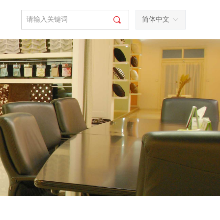
끠
简体中文
ꀅ