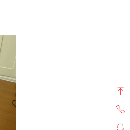
ꁸ
ꂅ
回到顶部
ꁗ
0513-86556666