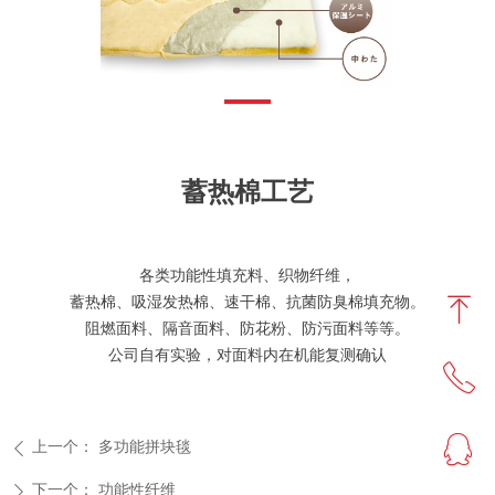
蓄热棉工艺
各类功能性填充料、织物纤维，
ꁸ
蓄热棉、吸湿发热棉、速干棉、抗菌防臭棉填充物。
阻燃面料、隔音面料、防花粉、防污面料等等。
公司自有实验，对面料内在机能复测确认
ꂅ
回到顶部
ꁗ
0513-86556666
上一个：
多功能拼块毯
ꄴ
下一个：
功能性纤维
ꄲ