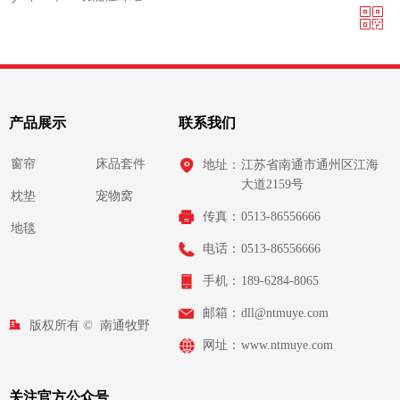
ꀥ
QQ客服
微信二维码
产品展示
联系我们
窗帘
床品套件
地址：
江苏省南通市通州区江海
大道2159号
枕垫
宠物窝
传真：
0513-86556666
地毯
电话：
0513-86556666
手机：
189-6284-8065
邮箱：
dll@ntmuye.com
版权所有 © 
南通牧野
网址：
www.ntmuye.com
织物有限公司
关注官方公众号