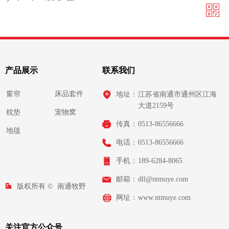
ꀥ
QQ客服
微信二维码
产品展示
联系我们
窗帘
床品套件
地址：
江苏省南通市通州区江海
大道2159号
枕垫
宠物窝
传真：
0513-86556666
地毯
电话：
0513-86556666
手机：
189-6284-8065
邮箱：
dll@ntmuye.com
版权所有 © 
南通牧野
网址：
www.ntmuye.com
织物有限公司
关注官方公众号