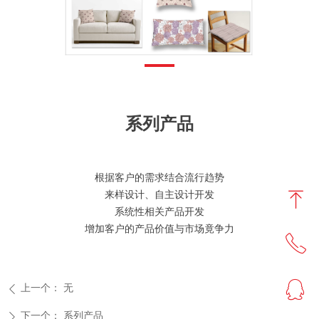
系列产品
根据客户的需求结合流行趋势
ꁸ
来样设计、自主设计开发
系统性相关产品开发
增加客户的产品价值与市场竟争力
ꂅ
回到顶部
ꁗ
0513-86556666
上一个：
无
ꄴ
下一个：
系列产品
ꄲ