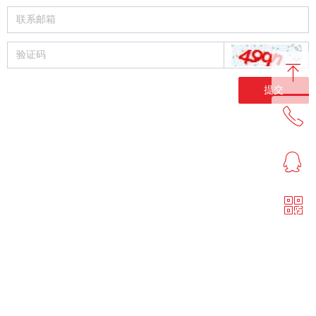
ꁸ
提交
ꂅ
回到顶部
ꁗ
0513-86556666
ꀥ
QQ客服
微信二维码