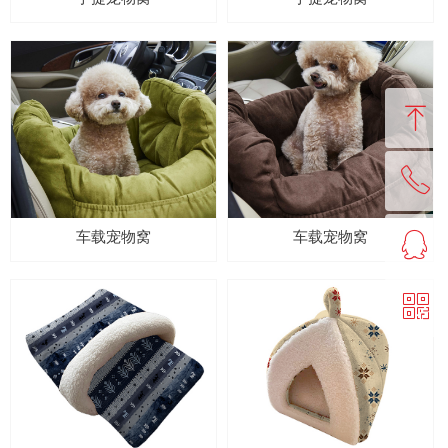
ꁸ
ꂅ
回到顶部
ꁗ
车载宠物窝
车载宠物窝
0513-86556666
ꀥ
QQ客服
微信二维码